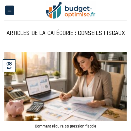
Skip
to
content
CONSEILS FISCAUX
08
Avr
Comment réduire sa pression fiscale