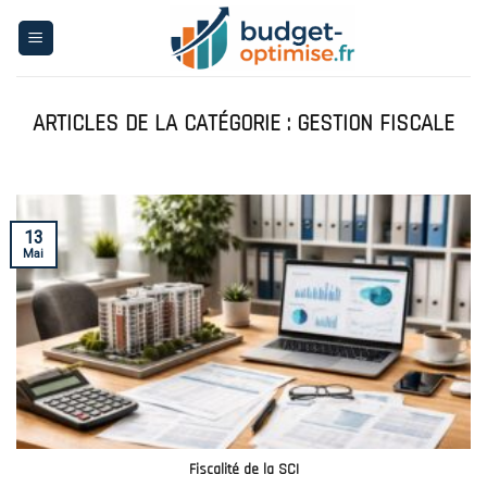
Skip
to
content
GESTION FISCALE
13
Mai
Fiscalité de la SCI