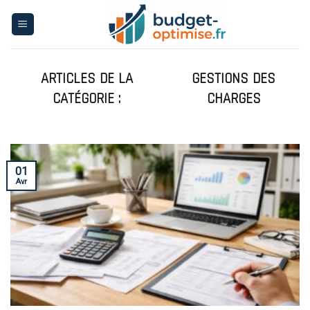
Skip
to
content
GESTIONS DES
CHARGES
01
Avr