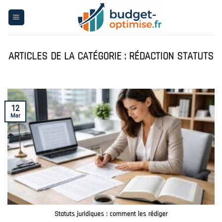
Skip
to
content
RÉDACTION STATUTS
12
Mar
Statuts juridiques : comment les rédiger