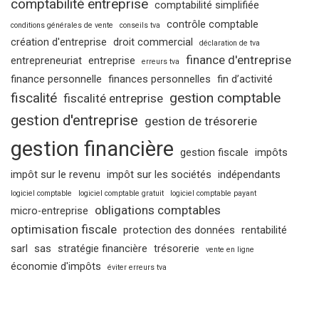
comptabilité entreprise
comptabilité simplifiée
contrôle comptable
conditions générales de vente
conseils tva
création d'entreprise
droit commercial
déclaration de tva
finance d'entreprise
entrepreneuriat
entreprise
erreurs tva
finance personnelle
finances personnelles
fin d’activité
fiscalité
gestion comptable
fiscalité entreprise
gestion d'entreprise
gestion de trésorerie
gestion financière
gestion fiscale
impôts
impôt sur le revenu
impôt sur les sociétés
indépendants
logiciel comptable
logiciel comptable gratuit
logiciel comptable payant
obligations comptables
micro-entreprise
optimisation fiscale
protection des données
rentabilité
sarl
sas
stratégie financière
trésorerie
vente en ligne
économie d'impôts
éviter erreurs tva