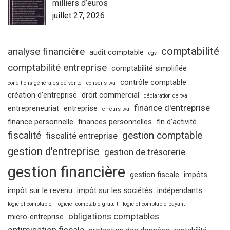
milliers d’euros
juillet 27, 2026
comptabilité
analyse financière
audit comptable
cgv
comptabilité entreprise
comptabilité simplifiée
contrôle comptable
conditions générales de vente
conseils tva
création d'entreprise
droit commercial
déclaration de tva
finance d'entreprise
entrepreneuriat
entreprise
erreurs tva
finance personnelle
finances personnelles
fin d’activité
fiscalité
gestion comptable
fiscalité entreprise
gestion d'entreprise
gestion de trésorerie
gestion financière
gestion fiscale
impôts
impôt sur le revenu
impôt sur les sociétés
indépendants
logiciel comptable
logiciel comptable gratuit
logiciel comptable payant
obligations comptables
micro-entreprise
optimisation fiscale