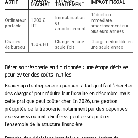
VALEUR
TYPE DE
ACTIF
IMPACT FISCAL
D’ACHAT
TRAITEMENT
Réduction
Immobilisation
Ordinateur
1 200 €
immédiate,
et
portable
HT
amortissement sur
amortissement
plusieurs années
Chaises
Charge en une
Charge déductible en
450 € HT
de bureau
seule fois
une seule année
Gérer sa trésorerie en fin d’année : une étape décisive
pour éviter des coûts inutiles
Beaucoup d’entrepreneurs pensent à tort qu’il faut “chercher
des charges” pour réduire leur fiscalité en décembre, mais
cette pratique peut coûter cher. En 2026, une gestion
précipitée de la trésorerie, notamment par des dépenses
excessives ou mal planifiées, peut déséquilibrer
l’ensemble de la structure financière.