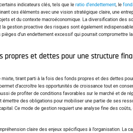
ertains indicateurs clés, tels que le
ratio d’endettement
, le
fond
inant ces éléments avec une vision stratégique claire, une entre
projets et du contexte macroéconomique. La diversification des s
t la gestion proactive des risques sont également indispensabl
r les pièges d’un endettement excessif qui pourrait compromettre la
s propres et dettes pour une structure fina
mixte, tirant parti à la fois des fonds propres et des dettes pour
permet d’accroître les opportunités de croissance tout en conse
aussi de profiter de conditions favorables sur le marché et de rép
 émettre des obligations pour mobiliser une partie de ses ress
apital. Ce mode de gestion requiert une analyse fine des coûts,
mpréhension claire des enjeux spécifiques à l’organisation. La c