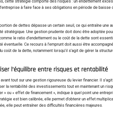
ns, cette stratégie comporte des risques : un endettement exces
l’entreprise à faire face à ses obligations en période de baisse d
roportion de dettes dépasse un certain seuil, ce qui entraîne une
lité stratégique. Une gestion prudente doit donc être adoptée pour
rs comme le ratio d’endettement ou le coût de la dette sont essent
ilité éventuelle. Ce recours à l’emprunt doit aussi être accompagn
u coût de la dette, notamment lorsqu’il s’agit de gérer la structur
ser l’équilibre entre risques et rentabilité
vant tout sur une gestion rigoureuse du levier financier. Il s’agit
ser la rentabilité des investissements tout en maintenant un risq
ier » ou « effet de financement », indique à quel point une entrep
ratégie est bien calibrée, elle permet d’obtenir un effet multiplica
ée, elle peut entraîner des difficultés financières majeures.