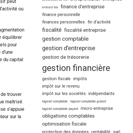
sif peut
finance d'entreprise
erreurs tva
’activité ou
finance personnelle
finances personnelles
fin d’activité
fiscalité
fiscalité entreprise
 augmentation
 équilibrer
gestion comptable
iels pour
gestion d'entreprise
é d’une
gestion de trésorerie
e du capital
gestion financière
gestion fiscale
impôts
impôt sur le revenu
impôt sur les sociétés
indépendants
 de trouver
ue maîtrisé.
logiciel comptable
logiciel comptable gratuit
micro-entreprise
rise s’appuie
logiciel comptable payant
obligations comptables
teur sur la
optimisation fiscale
protection des données
rentabilité
sarl