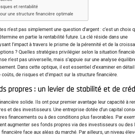
isques et rentabilité
pour une structure financière optimale
tes n’est pas simplement une question d’argent : c’est un choix 
étermine en partie la rentabilité future. La clé réside dans une
nt l’impact à travers le prisme de la pérennité et de la croissa
ions ? Quelles stratégies privilégier selon la situation financiè
se n’est pas universelle, mais s’appuie sur une analyse équilibr
sement. Dans cette optique, il est essentiel d’examiner en déta
oûts, de risques et d’impact sur la structure financière.
propres : un levier de stabilité et de crédi
nancière solide. Ils ont pour premier avantage leur capacité à re
ires et des investisseurs. Une entreprise dotée d’un capital con
utres financements ou à des conditions plus favorables. Par exem
vent augmenter ses fonds propres via des investisseurs ou des
é financière face aux aléas du marché. Par ailleurs, un niveau éle