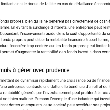
limitant ainsi le risque de faillite en cas de défaillance économ
les fonds propres, bien qu’ils ne génèrent pas directement de cash-
erme. En évitant la surcharge d’intérêts, une entreprise peut réin
ependant, l’inconvénient réside dans le coût d’opportunité de c
fonds propres peut diluer la rentabilité financière à court terme, 
ucture financière trop centrée sur les fonds propres peut limiter l
qui permet d’augmenter la rentabilité des fonds investis dans cert
t mais à gérer avec prudence
ermettant de dynamiser rapidement une croissance ou de finance
une entreprise contracte une dette, elle bénéficie d’un effet de l
la rentabilité générée par l’investissement peut profiter à la fois 
nt soit bien maîtrisé. Prenons l’exemple d’une industrie qui invest
isant dettes et emprunts, cette société peut accélérer ses proje