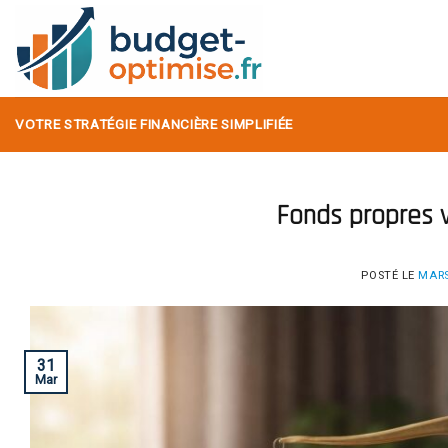
Skip
to
content
VOTRE STRATÉGIE FINANCIÈRE SIMPLIFIÉE
Fonds propres vs
POSTÉ LE
MARS
31
Mar