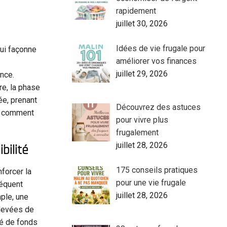
rapidement
juillet 30, 2026
Idées de vie frugale pour
qui façonne
améliorer vos finances
juillet 29, 2026
nce.
re, la phase
ée, prenant
Découvrez des astuces
il comment
pour vivre plus
frugalement
juillet 28, 2026
bilité
175 conseils pratiques
nforcer la
pour une vie frugale
séquent
juillet 28, 2026
ple, une
 levées de
vé de fonds