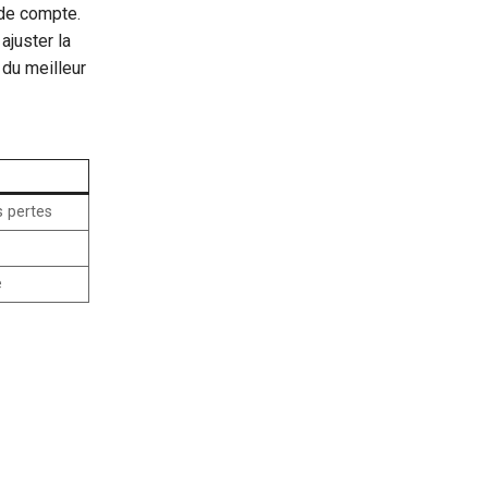
 de compte.
ajuster la
 du meilleur
s pertes
e