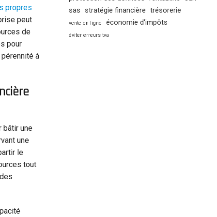
s propres
sas
stratégie financière
trésorerie
prise peut
économie d'impôts
vente en ligne
ources de
éviter erreurs tva
es pour
 pérennité à
ncière
 bâtir une
rvant une
artir le
ources tout
 des
apacité