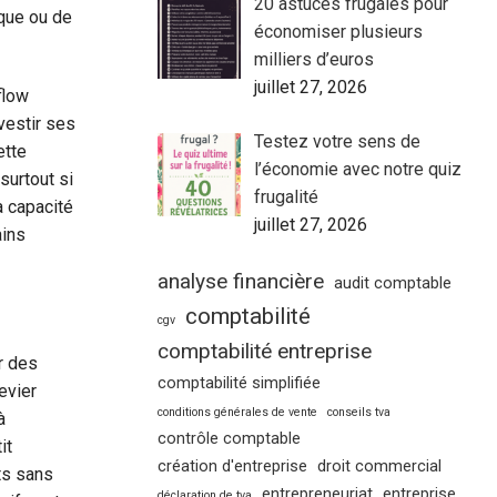
20 astuces frugales pour
ique ou de
économiser plusieurs
milliers d’euros
juillet 27, 2026
flow
vestir ses
Testez votre sens de
ette
l’économie avec notre quiz
surtout si
frugalité
a capacité
juillet 27, 2026
ains
analyse financière
audit comptable
comptabilité
cgv
comptabilité entreprise
r des
comptabilité simplifiée
evier
conditions générales de vente
conseils tva
à
contrôle comptable
it
création d'entreprise
droit commercial
ts sans
entrepreneuriat
entreprise
déclaration de tva