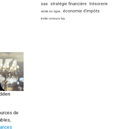
sas
stratégie financière
trésorerie
économie d'impôts
vente en ligne
éviter erreurs tva
ources de
ables,
nances