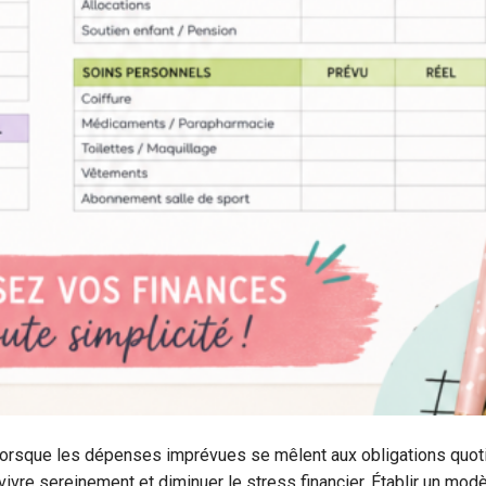
 lorsque les dépenses imprévues se mêlent aux obligations quot
ivre sereinement et diminuer le stress financier. Établir un mod