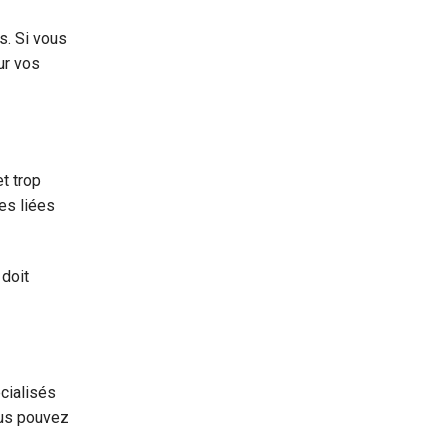
s. Si vous
ur vos
t trop
es liées
 doit
cialisés
ous pouvez