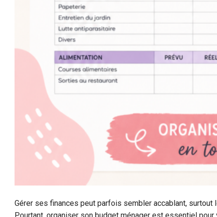
Gérer ses finances peut parfois sembler accablant, surtout
Pourtant, organiser son budget ménager est essentiel pour v