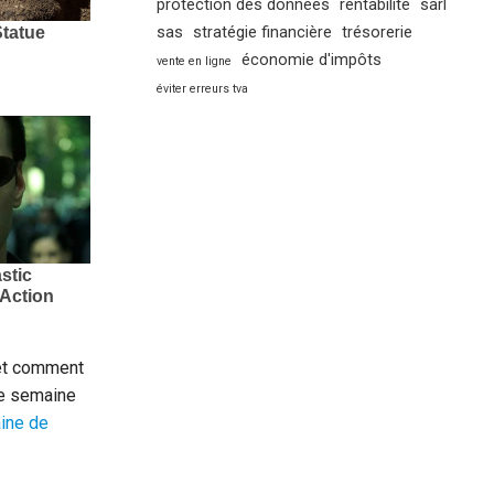
protection des données
rentabilité
sarl
sas
stratégie financière
trésorerie
économie d'impôts
vente en ligne
éviter erreurs tva
 et comment
re semaine
aine de