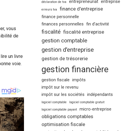
entrepreneuriat
entreprise
déclaration de tva
finance d'entreprise
erreurs tva
finance personnelle
finances personnelles
fin d’activité
ier, vous
fiscalité
fiscalité entreprise
ibilité de
gestion comptable
gestion d'entreprise
ire un livre
gestion de trésorerie
bonne voie.
gestion financière
gestion fiscale
impôts
impôt sur le revenu
impôt sur les sociétés
indépendants
logiciel comptable
logiciel comptable gratuit
micro-entreprise
logiciel comptable payant
obligations comptables
optimisation fiscale