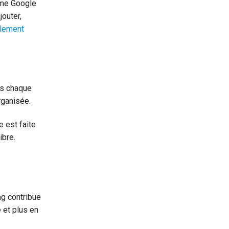
mme Google
jouter,
ilement
hes chaque
rganisée.
 est faite
ibre.
ng contribue
 et plus en