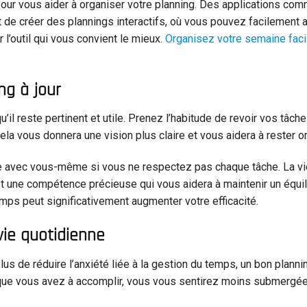
pour vous aider à organiser votre planning. Des applications co
 de créer des plannings interactifs, où vous pouvez facilement a
 l’outil qui vous convient le mieux.
Organisez votre semaine fac
ng à jour
u’il reste pertinent et utile. Prenez l’habitude de revoir vos tâc
ela vous donnera une vision plus claire et vous aidera à rester o
ure avec vous-même si vous ne respectez pas chaque tâche. La vie
t une compétence précieuse qui vous aidera à maintenir un équil
emps peut significativement augmenter votre efficacité.
vie quotidienne
us de réduire l’anxiété liée à la gestion du temps, un bon planni
e que vous avez à accomplir, vous vous sentirez moins submergée