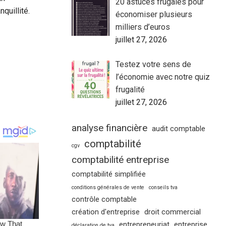
20 astuces frugales pour
quillité.
économiser plusieurs
milliers d’euros
juillet 27, 2026
Testez votre sens de
l’économie avec notre quiz
frugalité
juillet 27, 2026
analyse financière
audit comptable
comptabilité
cgv
comptabilité entreprise
comptabilité simplifiée
conditions générales de vente
conseils tva
contrôle comptable
création d'entreprise
droit commercial
entrepreneuriat
entreprise
déclaration de tva