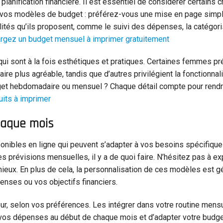
lanification financière. Il est essentiel de considérer certains cr
e vos modèles de budget : préférez-vous une mise en page simp
alités qu’ils proposent, comme le suivi des dépenses, la catégor
rgez un budget mensuel à imprimer gratuitement
 qui sont à la fois esthétiques et pratiques. Certaines femmes p
ire plus agréable, tandis que d’autres privilégient la fonctionna
dget hebdomadaire ou mensuel ? Chaque détail compte pour rendr
its à imprimer
haque mois
ponibles en ligne qui peuvent s’adapter à vos besoins spécifiqu
prévisions mensuelles, il y a de quoi faire. N’hésitez pas à ex
 mieux. En plus de cela, la personnalisation de ces modèles est 
enses ou vos objectifs financiers.
r, selon vos préférences. Les intégrer dans votre routine mensu
ir vos dépenses au début de chaque mois et d’adapter votre budg