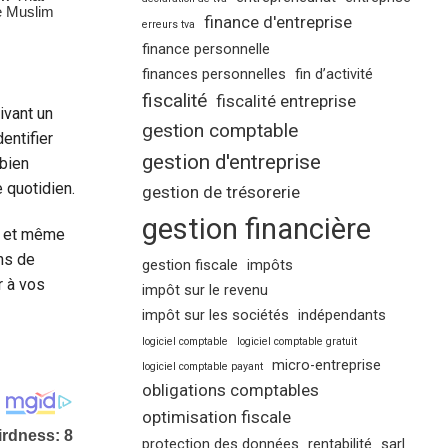
finance d'entreprise
erreurs tva
finance personnelle
finances personnelles
fin d’activité
fiscalité
fiscalité entreprise
ivant un
gestion comptable
entifier
gestion d'entreprise
 bien
 quotidien.
gestion de trésorerie
gestion financière
s et même
ns de
gestion fiscale
impôts
r à vos
impôt sur le revenu
impôt sur les sociétés
indépendants
logiciel comptable
logiciel comptable gratuit
micro-entreprise
logiciel comptable payant
obligations comptables
optimisation fiscale
protection des données
rentabilité
sarl