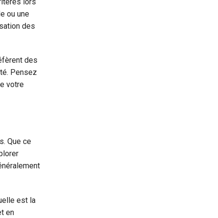
itères lors
le ou une
isation des
réfèrent des
lité. Pensez
e votre
es. Que ce
plorer
généralement
elle est la
et en